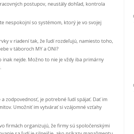
 pracovných postupov, neustály dohľad, kontrola
te nespokojní so systémom, ktorý je vo svojej
ky v riadení tak, že ľudí rozdeľujú, namiesto toho,
i sebe v táboroch MY a ONI?
o inak nejde. Možno to nie je vždy iba primárny
.
e a zodpovednosť, je potrebné ľudí spájať. Dať im
imitov. Umožniť im vytvárať si vzájomné vzťahy
 vo firmách organizujú, že firmy sú spoločenskými
vanie sa ľudí je silnejšie, ako príkazy manažmentu.