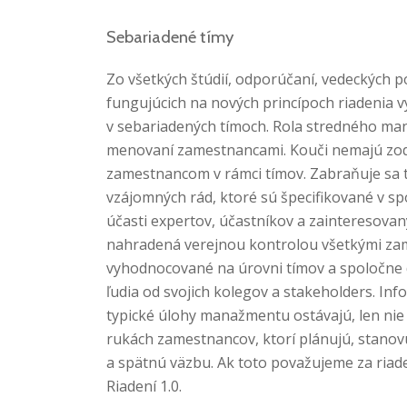
Sebariadené tímy
Zo všetkých štúdií, odporúčaní, vedeckých p
fungujúcich na nových princípoch riadenia v
v sebariadených tímoch. Rola stredného man
menovaní zamestnancami. Kouči nemajú zod
zamestnancom v rámci tímov. Zabraňuje sa t
vzájomných rád, ktoré sú špecifikované v s
účasti expertov, účastníkov a zainteresovan
nahradená verejnou kontrolou všetkými zam
vyhodnocované na úrovni tímov a spoločne 
ľudia od svojich kolegov a stakeholders. Infor
typické úlohy manažmentu ostávajú, len ni
rukách zamestnancov, ktorí plánujú, stanovu
a spätnú väzbu. Ak toto považujeme za riaden
Riadení 1.0.