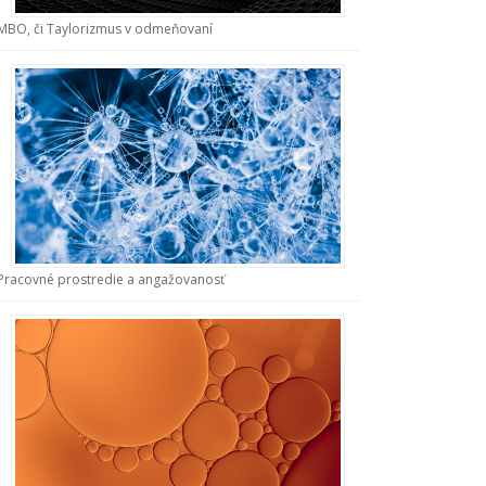
MBO, či Taylorizmus v odmeňovaní
Pracovné prostredie a angažovanosť