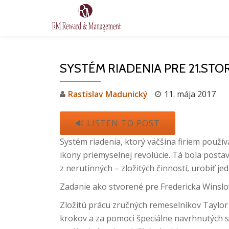
Prejsť
na
obsah
SYSTÉM RIADENIA PRE 21.STO
Rastislav Madunický
11. mája 2017
🔊 LISTEN TO POST
Systém riadenia, ktorý väčšina firiem použ
ikony priemyselnej revolúcie. Tá bola posta
z nerutinných – zložitých činností, urobiť j
Zadanie ako stvorené pre Fredericka Winsl
Zložitú prácu zručných remeselníkov Taylo
krokov a za pomoci špeciálne navrhnutých st