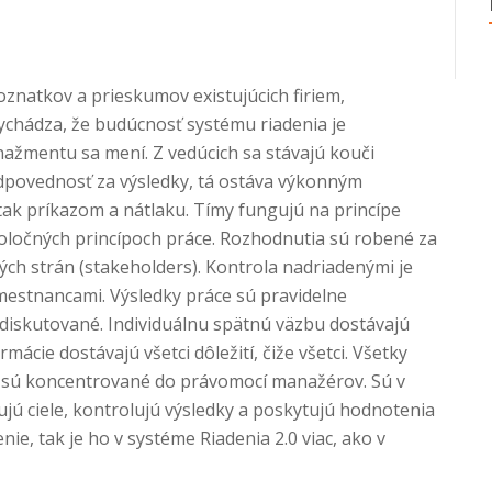
oznatkov a prieskumov existujúcich firiem,
ychádza, že budúcnosť systému riadenia je
ažmentu sa mení. Z vedúcich sa stávajú kouči
povednosť za výsledky, tá ostáva výkonným
ak príkazom a nátlaku. Tímy fungujú na princípe
poločných princípoch práce. Rozhodnutia sú robené za
ých strán (stakeholders). Kontrola nadriadenými je
estnancami. Výsledky práce sú pravidelne
diskutované. Individuálnu spätnú väzbu dostávajú
mácie dostávajú všetci dôležití, čiže všetci. Všetky
e sú koncentrované do právomocí manažérov. Sú v
jú ciele, kontrolujú výsledky a poskytujú hodnotenia
ie, tak je ho v systéme Riadenia 2.0 viac, ako v