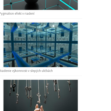
Pygmalion efekt v riadení
Riadenie výkonnosti v slepých uličkách