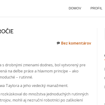
DOMOV
PROFIL
ROČIE
Bez komentárov
íva s drobnými zmenami dodnes, bol vytvorený pre
vená na deľbe práce a hlavnom princípe – ako
ednoduché – rutinné.
owa Taylora a jeho vedecký manažment.
r rozkúskoval do množstva jednoduchých rutinných
rojov, mohli aj nezruční robotníci po zaškolení