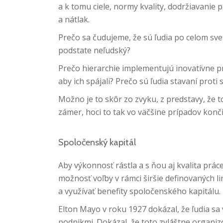
a k tomu ciele, normy kvality, dodržiavanie
a nátlak.
Prečo sa čudujeme, že sú ľudia po celom sve
podstate neľudský?
Prečo hierarchie implementujú inovatívne prv
aby ich spájali? Prečo sú ľudia stavaní prot
Možno je to skôr zo zvyku, z predstavy, že t
zámer, hoci to tak vo väčšine prípadov konči
Spoločenský kapitál
Aby výkonnosť rástla a s ňou aj kvalita prác
možnosť voľby v rámci širšie definovaných l
a využívať benefity spoločenského kapitálu.
Elton Mayo v roku 1927 dokázal, že ľudia sa
podnikmi. Dokázal, že toto zvláštne organizo