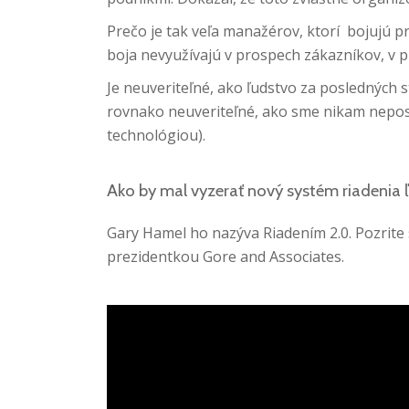
Prečo je tak veľa manažérov, ktorí bojujú p
boja nevyužívajú v prospech zákazníkov, v p
Je neuveriteľné, ako ľudstvo za posledných s
rovnako neuveriteľné, ako sme nikam nepostú
technológiou).
Ako by mal vyzerať nový systém riadenia ľ
Gary Hamel ho nazýva Riadením 2.0. Pozrite 
prezidentkou Gore and Associates.