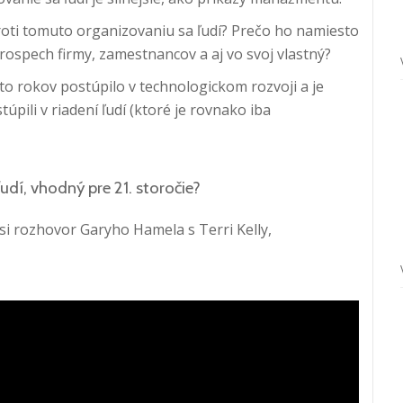
roti tomuto organizovaniu sa ľudí? Prečo ho namiesto
rospech firmy, zamestnancov a aj vo svoj vlastný?
to rokov postúpilo v technologickom rozvoji a je
pili v riadení ľudí (ktoré je rovnako iba
udí, vhodný pre 21. storočie?
si rozhovor Garyho Hamela s Terri Kelly,