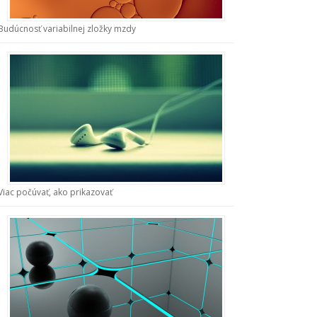
Budúcnosť variabilnej zložky mzdy
Viac počúvať, ako prikazovať