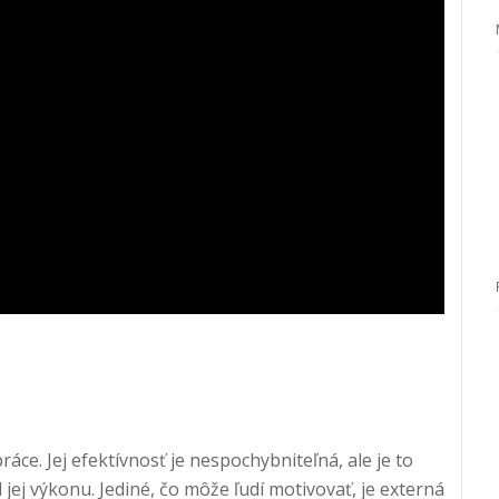
áce. Jej efektívnosť je nespochybniteľná, ale je to
jej výkonu. Jediné, čo môže ľudí motivovať, je externá