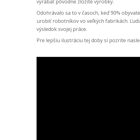
vyrábať pôvodne zložité výrobky.
Odohrávalo sa to v časoch, keď 90% obyvateľo
urobiť robotníkov vo veľkých fabrikách. Ľudia
výsledok svojej práce.
Pre lepšiu ilustráciu tej doby si pozrite nas