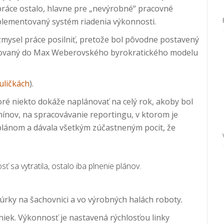
práce ostalo, hlavne pre „nevýrobné“ pracovné
mplementovaný systém riadenia výkonnosti.
mysel práce posilniť, pretože bol pôvodne postavený
entovaný do Max Weberovského byrokratického modelu
uličkách
).
toré niekto dokáže naplánovať na celý rok, akoby bol
ínov, na spracovávanie reportingu, v ktorom je
 plánom a dávala všetkým zúčastneným pocit, že
 sa vytratila, ostalo iba plnenie plánov.
gúrky na šachovnici a vo výrobných halách roboty.
iniek. Výkonnosť je nastavená rýchlosťou linky