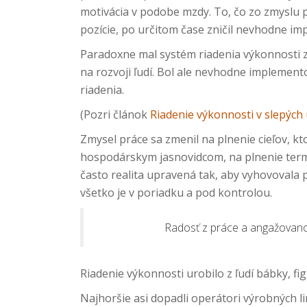
motivácia v podobe mzdy. To, čo zo zmyslu 
pozície, po určitom čase zničil nevhodne i
Paradoxne mal systém riadenia výkonnosti z
na rozvoji ľudí. Bol ale nevhodne implem
riadenia.
(Pozri článok
Riadenie výkonnosti v slepých 
Zmysel práce sa zmenil na plnenie cieľov, k
hospodárskym jasnovidcom, na plnenie term
často realita upravená tak, aby vyhovovala
všetko je v poriadku a pod kontrolou.
Radosť z práce a angažovanosť
Riadenie výkonnosti urobilo z ľudí bábky, fi
Najhoršie asi dopadli operátori výrobných l